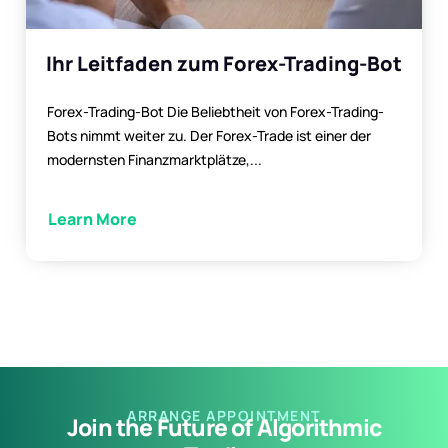
Ihr Leitfaden zum Forex-Trading-Bot
Forex-Trading-Bot Die Beliebtheit von Forex-Trading-
Bots nimmt weiter zu. Der Forex-Trade ist einer der
modernsten Finanzmarktplätze,...
Learn More
ARRANGE APPOINTMENT
Join the Future of Algorithmic