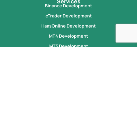
Services
Binance Development
cTrader Development
HaasOnline Development
MT4 Development
MT5 Development
Ninja Trader Development
Newsletter
Abonniere jetzt unseren Newsletter, um als Erster von unseren
Angeboten zu profitieren.
Subscribe
Sprache wählen:
Deutsch
English